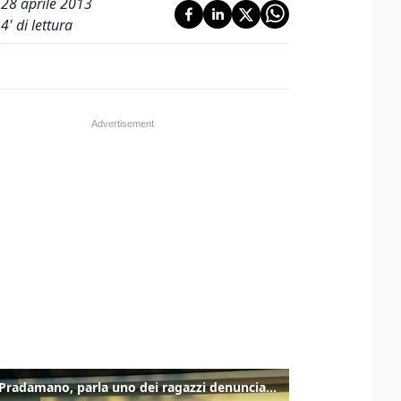
28 aprile 2013
4
' di lettura
Caso Pradamano, parla uno dei ragazzi denunciati per la limonata: "Volevo anche aiutare i miei"