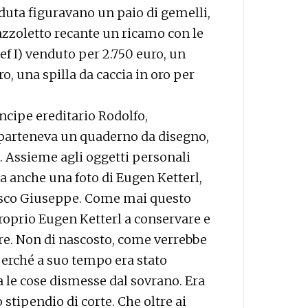
eduta figuravano un paio di gemelli,
fazzoletto recante un ricamo con le
sef I) venduto per 2.750 euro, un
ro, una spilla da caccia in oro per
incipe ereditario Rodolfo,
parteneva un quaderno da disegno,
. Assieme agli oggetti personali
ta anche una foto di Eugen Ketterl,
cesco Giuseppe. Come mai questo
roprio Eugen Ketterl a conservare e
ore. Non di nascosto, come verrebbe
 perché a suo tempo era stato
 le cose dismesse dal sovrano. Era
 stipendio di corte. Che oltre ai