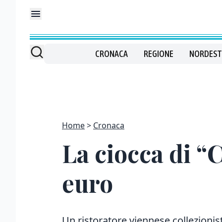
CRONACA
REGIONE
NORDEST
Home
Cronaca
La ciocca di “
euro
Un ristoratore viennese collezionist