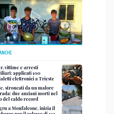
 ANCHE
r, vittime e arresti
liari: applicati 100
aletti elettronici a Trieste
te, stroncati da un malore
trada: due anziani morti nel
o del caldo record
ru a Monfalcone, inizia il
sbarco per il colosso di 110