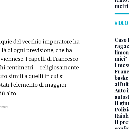
metri
VIDEO
Caso 
eliquie del vecchio imperatore ha
ragaz
là di ogni previsione, che ha
limona
miei"
e viennese. I capelli di Francesco
I mes
chi centimetri – religiosamente
Franc
to simili a quelli in cui si
basket
all’ul
stati l’elemento di maggior
Auto 
iù alto.
autos
Il gi
Polizi
Raiola
Il pre
confe