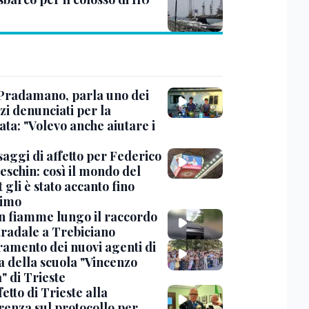
Pradamano, parla uno dei
zi denunciati per la
ta: "Volevo anche aiutare i
saggi di affetto per Federico
eschin: così il mondo del
 gli è stato accanto fino
timo
in fiamme lungo il raccordo
tradale a Trebiciano
uramento dei nuovi agenti di
a della scuola "Vincenzo
" di Trieste
fetto di Trieste alla
renza sul protocollo per