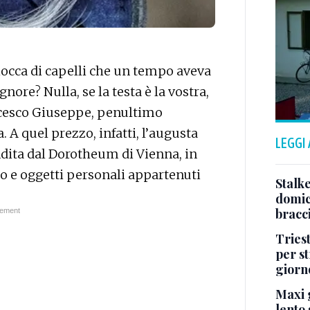
occa di capelli che un tempo aveva
nore? Nulla, se la testa è la vostra,
ancesco Giuseppe, penultimo
 A quel prezzo, infatti, l’augusta
LEGGI
andita dal Dorotheum di Vienna, in
io e oggetti personali appartenuti
Stalke
domici
bracci
Tries
per s
giorn
Maxi g
lento 