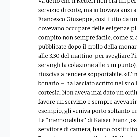
Va detto che il Ketterl non era un p
servizio di corte, ma si trovava anzi 
Francesco Giuseppe, costituito da un
dovevano occupare delle esigenze pi
compito non sempre facile, come si 
pubblicate dopo il crollo della monar
alle 3.30 del mattino, per svegliare l’
servirgli la colazione alle 5 in punt
riusciva a rendere sopportabile. «L’i
bonario – ha lasciato scritto nel suo 
cortesia. Non aveva mai dato un ord
favore un servizio e sempre aveva ri
esempio, gli veniva porto soltanto u
Le “memorabilia” di Kaiser Franz Jos
servitore di camera, hanno costituito i