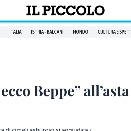
ITALIA
ISTRIA - BALCANI
MONDO
CULTURA E SPET
Cecco Beppe” all’asta
a di cimeli asburgici si aggiudica i