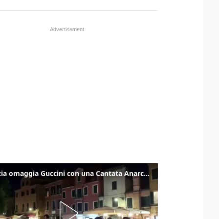
Venezia omaggia Guccini con una Cantata Anarchica in campo Santa Margherita