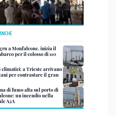
 ANCHE
ru a Monfalcone, inizia il
sbarco per il colosso di 110
 climatici: a Trieste arrivano
tani per contrastare il gran
a di fumo alta sul porto di
lcone: un incendio nella
ale A2A