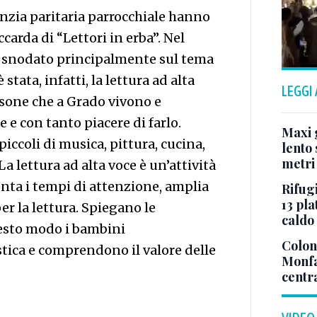
fanzia paritaria parrocchiale hanno
carda di “Lettori in erba”. Nel
’è snodato principalmente sul tema
 stata, infatti, la lettura ad alta
LEGGI
ersone che a Grado vivono e
 e con tanto piacere di farlo.
Maxi g
iccoli di musica, pittura, cucina,
lento 
metri
La lettura ad alta voce è un’attività
enta i tempi di attenzione, amplia
Rifugi
13 pla
er la lettura. Spiegano le
caldo
uesto modo i bambini
Colonn
tica e comprendono il valore delle
Monfa
centr