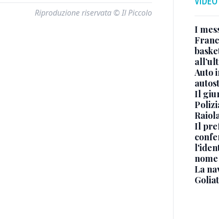
VIDEO
Riproduzione riservata © Il Piccolo
I mes
Franc
basket
all’ul
Auto 
autos
Il gi
Polizi
Raiola
Il pre
confe
l'iden
nome
La na
Golia