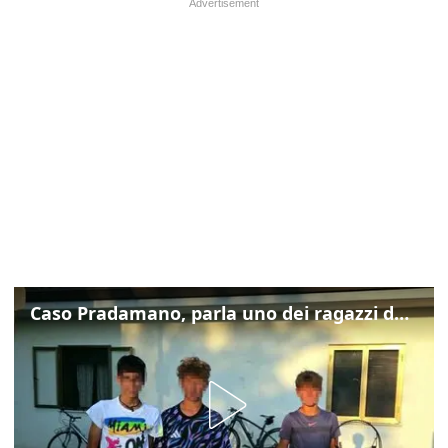
Caso Pradamano, parla uno dei ragazzi denunciati per la limonata: "Volevo anche aiutare i miei"