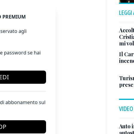
LEGGI
 PREMIUM
Accol
servato agli
Crist
mi vo
e password se hai
Il Ca
incen
EDI
Turis
presen
te di abbonamento sul
VIDEO
Auto 
OP
autos