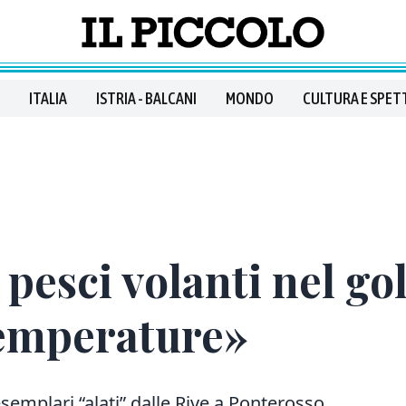
ITALIA
ISTRIA - BALCANI
MONDO
CULTURA E SPET
 pesci volanti nel gol
temperature»
semplari “alati” dalle Rive a Ponterosso.