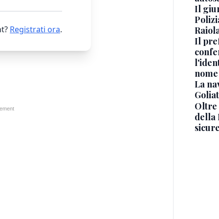
Il gi
Polizi
t?
Registrati ora
.
Raiola
Il pre
confe
l'iden
nome
La na
Golia
Oltre
della
sicur