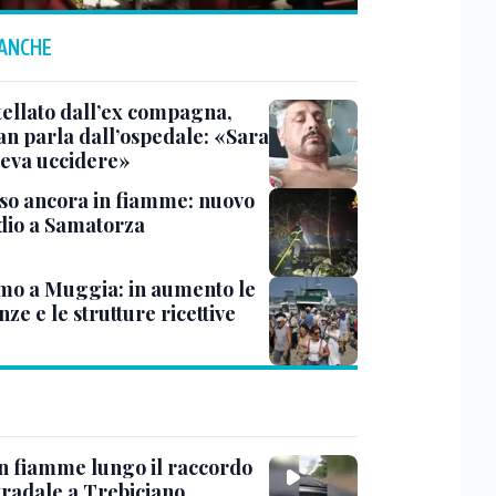
 ANCHE
tellato dall’ex compagna,
ian parla dall’ospedale: «Sara
leva uccidere»
rso ancora in fiamme: nuovo
dio a Samatorza
mo a Muggia: in aumento le
ze e le strutture ricettive
in fiamme lungo il raccordo
tradale a Trebiciano