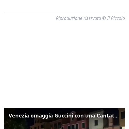
Riproduzione riservata © Il Piccolo
Venezia omaggia Guccini con una Cantata Anarchica in campo Santa Margherita