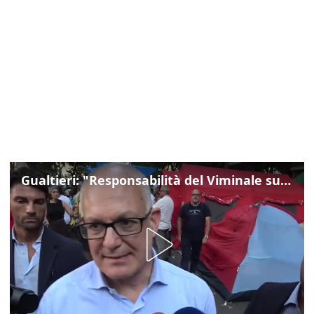
Gualtieri: "Responsabilità del Viminale su Spin Time? La posizione dei partiti è nota"