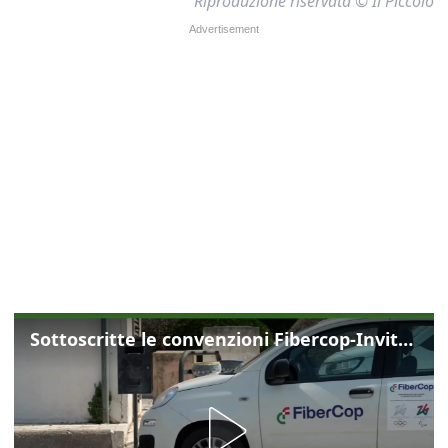
Riproduzione riservata © Il Piccolo
Sottoscritte le convenzioni Fibercop-Invitalia, fibra ottica per 477 mila civici