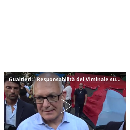
Gualtieri: "Responsabilità del Viminale su Spin Time? La posizione dei partiti è nota"