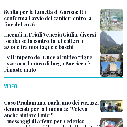
Svolta per la Lunetta di Gorizia: Rfi
conferma l’avvio dei cantieri entro la
fine del 2026
Incendi in Friuli Venezia Giulia, diversi
focolai sotto controllo: elicotteri in
azione tra montagne e boschi
Dall’impero del Duce al mitico “tigre”
Esso: ora il muro di largo Barriera è
rimasto muto
VIDEO
Caso Pradamano, parla uno dei ragazzi
denunciati per la limonata: "Volevo
anche aiutare i miei"
I messaggi di affetto per Federico