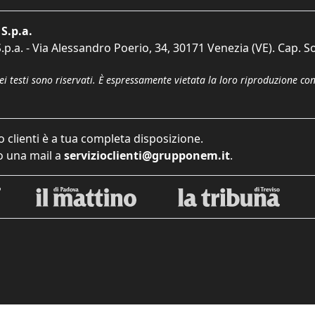
S.p.a.
p.a. - Via Alessandro Poerio, 34, 30171 Venezia (VE). Cap. So
dei testi sono riservati. È espressamente vietata la loro riproduzione co
o clienti è a tua completa disposizione.
 una mail a
servizioclienti@grupponem.it
.