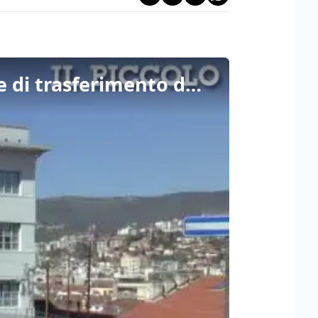
La "Primula" focolaio del contagio a Trieste: l'operazione di trasferimento degli ospiti