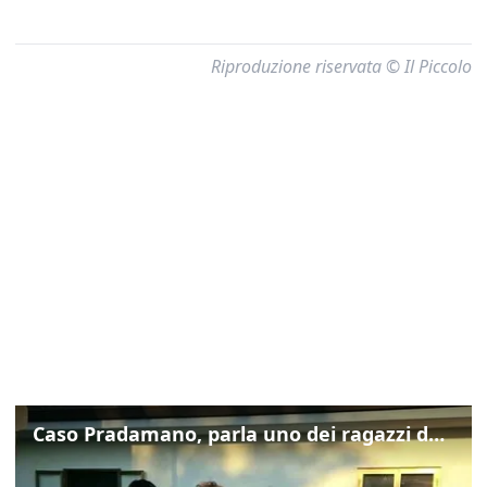
Riproduzione riservata © Il Piccolo
Caso Pradamano, parla uno dei ragazzi denunciati per la limonata: "Volevo anche aiutare i miei"