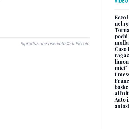
I
VIDEO
Ecco i
nel 19
Torna
pochi 
molla
Riproduzione riservata © Il Piccolo
Caso 
ragaz
limona
miei"
I mes
Franc
basket
all’ul
Auto 
autos