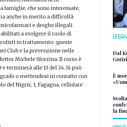
a famiglie, che sono interessate,
a anche in merito a difficoltà
 psicofarmaci e droghe illegali.
litati a svolgere il ruolo di
LEGGI
colisti in trattamento: queste
nei Club e la prevenzione nelle
Dal K
dottor Michele Sforzina. Il corso è
Goriz
9 e terminerà alle 13 del 24. Si può
È mor
Sagrado o mettendosi in contatto con
«Uomo
olo del Nigris, 1, Fagagna, cellulare
Svolta
confer
la fin