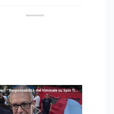
Gualtieri: "Responsabilità del Viminale su Spin Time? La posizione dei partiti è nota"