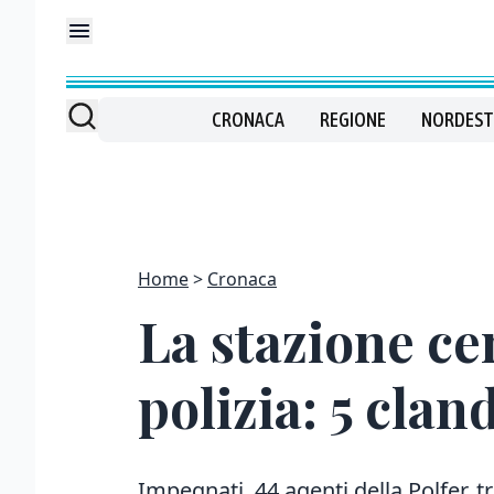
CRONACA
REGIONE
NORDEST
Home
Cronaca
La stazione cen
polizia: 5 clan
Impegnati 44 agenti della Polfer, tr