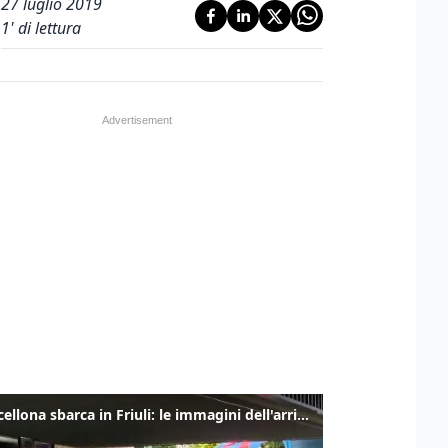
27 luglio 2019
1
' di lettura
Il Barcellona sbarca in Friuli: le immagini dell'arrivo in albergo