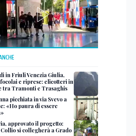
 ANCHE
i in Friuli Venezia Giulia,
focolai e riprese: elicotteri in
e tra Tramonti e Trasaghis
na picchiata in via Svevo a
te: «Ho paura di essere
a»
ia, approvato il progetto:
l Collio si collegherà a Grado