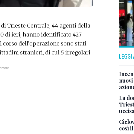
di Trieste Centrale, 44 agenti della
 20 di ieri, hanno identificato 427
l corso dell’operazione sono stati
ittadini stranieri, di cui 5 irregolari
LEGGI
Incend
nuovi 
azion
La don
Tries
uccis
Ciclov
così i