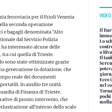
VIDEO
a ferroviaria per il Friuli Venezia
nella seconda operazione
Il Bar
ori e bagagli denominata “Alto
immag
zionale dal Servizio Polizia
Lo sc
contro
, ha interessato alcune delle
a Riva
 tra cui quella di Trieste.
Il ta
ollo sono state ottimizzate grazie
Seren
potev
ima generazione in dotazione, che
giorn
 tempo reale dei documenti
Ecco i
ortatili. In ausilio tre unità
nel 19
Torna
uardia di Finanza di Trieste,
pochi 
rative di pronto intervento, che
molla
lustrazione all’interno dello scalo