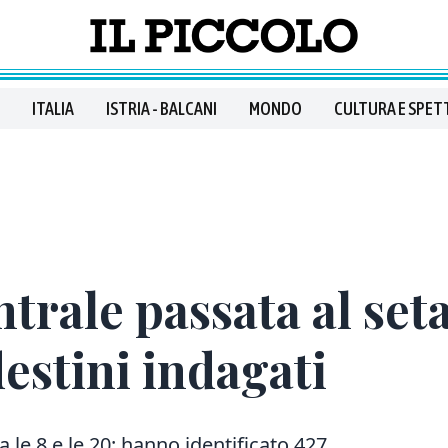
ITALIA
ISTRIA - BALCANI
MONDO
CULTURA E SPET
trale passata al set
destini indagati
a le 8 e le 20: hanno identificato 427