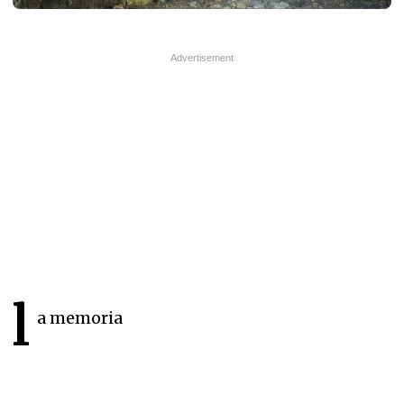
l
a memoria