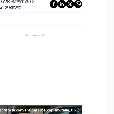
12 novembre 2015
2
' di lettura
Sottoscritte le convenzioni Fibercop-Invitalia, fibra ottica per 477 mila civici