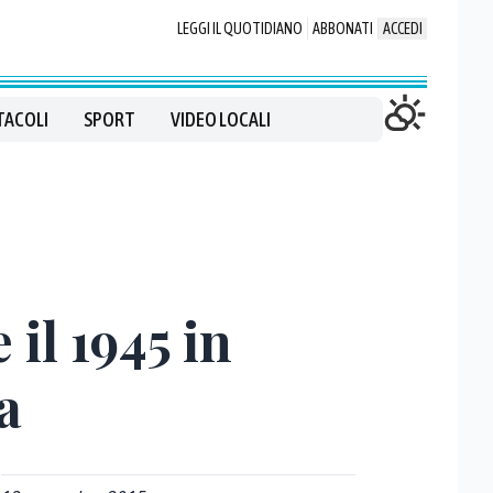
LEGGI IL QUOTIDIANO
ABBONATI
ACCEDI
TACOLI
SPORT
VIDEO LOCALI
 il 1945 in
a