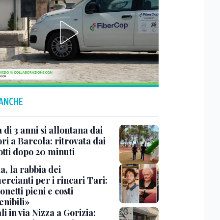
 ANCHE
di 3 anni si allontana dai
ri a Barcola: ritrovata dai
otti dopo 20 minuti
a, la rabbia dei
rcianti per i rincari Tari:
netti pieni e costi
enibili»
i in via Nizza a Gorizia: