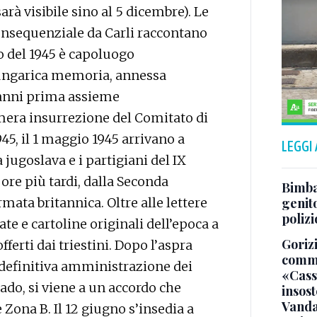
sarà visibile sino al 5 dicembre). Le
onsequenziale da Carli raccontano
io del 1945 è capoluogo
oungarica memoria, annessa
 anni prima assieme
imera insurrezione del Comitato di
45, il 1 maggio 1945 arrivano a
LEGGI
jugoslava e i partigiani del IX
ore più tardi, dalla Seconda
Bimba 
mata britannica. Oltre alle lettere
genito
polizi
te e cartoline originali dell’epoca a
Gorizi
erti dai triestini. Dopo l’aspra
comme
la definitiva amministrazione dei
«Casso
rado, si viene a un accordo che
insost
Vandal
 Zona B. Il 12 giugno s’insedia a