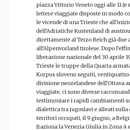
piazza Vittorio Veneto oggi alle 11 (e 
lettere viaggiate disposte in modo c
le vicende di una Trieste che all’iniz
dell’Adriatiche Kustenland di austr
direttamente al Terzo Reich già due
all’Alpenvorland tirolese. Dopo l’eff
liberazione nazionale del 30 aprile 19
Trieste le truppe della Quarta armata 
Korpus sloveno seguiti, ventiquattro 
divisione neozelandese dell’Ottava ar
viaggiate, ci sono diverse raccomanda
testimoniare i rapidi cambiamenti soff
dialettica tra jugoslavi e alleati sul
territori occupati, il 9 giugno, a Belg
fraziona la Venezia Giulia in Zona A e