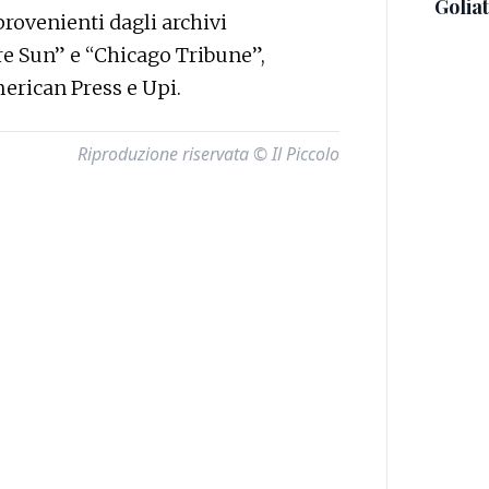
Golia
rovenienti dagli archivi
re Sun” e “Chicago Tribune”,
merican Press e Upi.
Riproduzione riservata © Il Piccolo