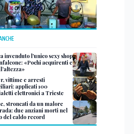
 ANCHE
a invenduto l’unico sexy shop
nfalcone: «Pochi acquirenti e
l’altezza»
r, vittime e arresti
liari: applicati 100
aletti elettronici a Trieste
te, stroncati da un malore
trada: due anziani morti nel
o del caldo record