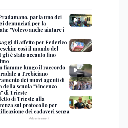
Pradamano, parla uno dei
zi denunciati per la
ta: "Volevo anche aiutare i
saggi di affetto per Federico
eschin: così il mondo del
 gli è stato accanto fino
timo
in fiamme lungo il raccordo
tradale a Trebiciano
uramento dei nuovi agenti di
a della scuola "Vincenzo
" di Trieste
fetto di Trieste alla
renza sul protocollo per
tificazione dei cadaveri senza