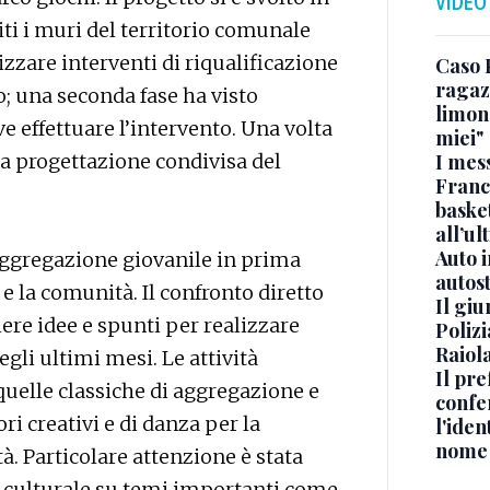
VIDEO
iti i muri del territorio comunale
izzare interventi di riqualificazione
Caso 
ragaz
; una seconda fase ha visto
limona
 effettuare l’intervento. Una volta
miei"
alla progettazione condivisa del
I mes
Franc
basket
all’ul
Auto 
 aggregazione giovanile in prima
autos
 e la comunità. Il confronto diretto
Il gi
ere idee e spunti per realizzare
Polizi
Raiola
egli ultimi mesi. Le attività
Il pre
uelle classiche di aggregazione e
confe
ri creativi e di danza per la
l'iden
nome
. Particolare attenzione è stata
e culturale su temi importanti come