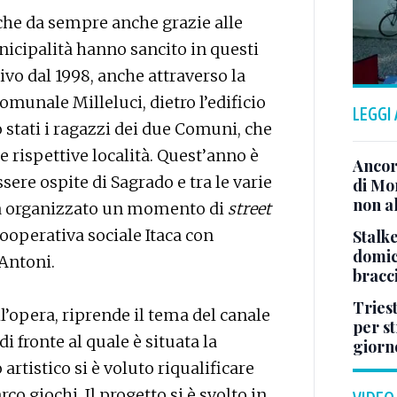
he da sempre anche grazie alle
icipalità hanno sancito in questi
tivo dal 1998, anche attraverso la
omunale Milleluci, dietro l’edificio
LEGGI
 stati i ragazzi dei due Comuni, che
le rispettive località. Quest’anno è
Ancor
ere ospite di Sagrado e tra le varie
di Mo
non al
 ha organizzato un momento di
street
ooperativa sociale Itaca con
Stalke
domici
 Antoni.
bracci
Tries
l’opera, riprende il tema del canale
per s
di fronte al quale è situata la
giorn
artistico si è voluto riqualificare
co giochi. Il progetto si è svolto in