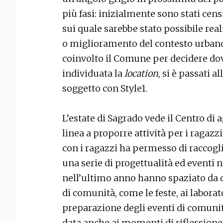
più fasi: inizialmente sono stati cens
sui quale sarebbe stato possibile real
o miglioramento del contesto urbano
coinvolto il Comune per decidere dove
individuata la
location
, si è passati 
soggetto con Style1.
L’estate di Sagrado vede il Centro di
linea a proporre attività per i ragazzi
con i ragazzi ha permesso di raccogli
una serie di progettualità ed eventi n
nell’ultimo anno hanno spaziato da q
di comunità, come le feste, ai laborato
preparazione degli eventi di comunità
data anche ai momenti di riflession