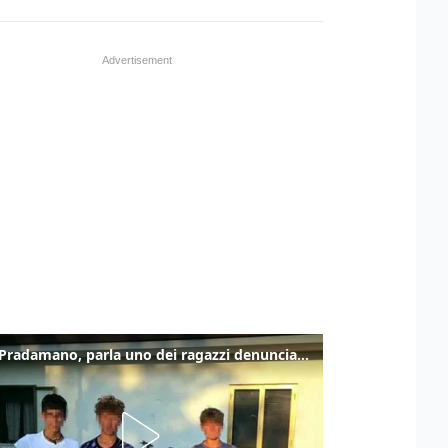
Caso Pradamano, parla uno dei ragazzi denunciati per la limonata: "Volevo anche aiutare i miei"