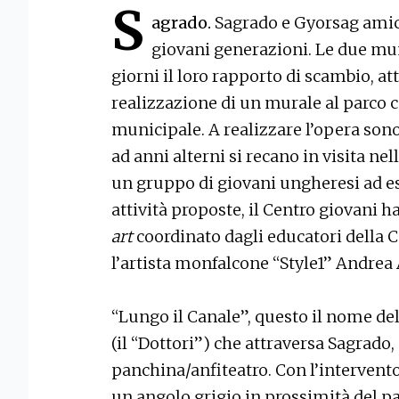
S
agrado.
Sagrado e Gyorsag amic
giovani generazioni. Le due mun
giorni il loro rapporto di scambio, at
realizzazione di un murale al parco c
municipale. A realizzare l’opera sono
ad anni alterni si recano in visita nel
un gruppo di giovani ungheresi ad ess
attività proposte, il Centro giovani
art
coordinato dagli educatori della C
l’artista monfalcone “Style1” Andrea
“Lungo il Canale”, questo il nome del
(il “Dottori”) che attraversa Sagrado, 
panchina/anfiteatro. Con l’intervento 
un angolo grigio in prossimità del par