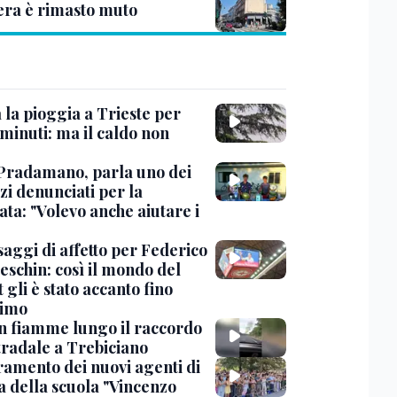
era è rimasto muto
 la pioggia a Trieste per
minuti: ma il caldo non
Pradamano, parla uno dei
zi denunciati per la
ta: "Volevo anche aiutare i
saggi di affetto per Federico
eschin: così il mondo del
 gli è stato accanto fino
timo
in fiamme lungo il raccordo
tradale a Trebiciano
uramento dei nuovi agenti di
a della scuola "Vincenzo