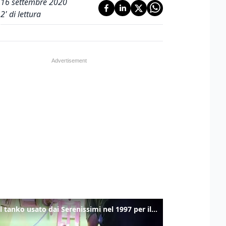
16 settembre 2020
2
' di lettura
Ecco il tanko usato dai Serenissimi nel 1997 per il blitz a San Marco