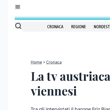
CRONACA
REGIONE
NORDEST
Home
Cronaca
La tv austriaca
viennesi
Tra gli intervistati il barone Friz Bia