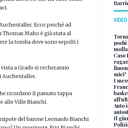
Barri
aci.
VIDEO
i Auchentaller. Ecco perché ad
a Thomas Maho è già stata al
Torna
ere la tomba dove sono sepolti i
pochi 
molla
Caso 
ragaz
vista a Grado si recheranno
limona
miei"
i Auchentaller.
I mes
Franc
basket
he ricordano il passato tappa
all’ul
e alle Ville Bianchi.
Auto 
autos
Il gi
onipote del barone Leonardo Bianchi
Polizi
scorso? Un pronipote, Friz Bianchi,