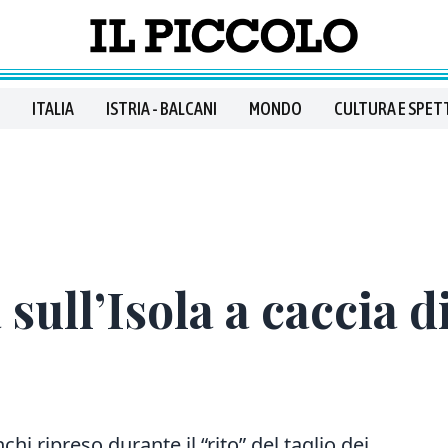
ITALIA
ISTRIA - BALCANI
MONDO
CULTURA E SPET
 sull’Isola a caccia d
nchi ripreso durante il “rito” del taglio dei