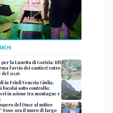
 ANCHE
 per la Lunetta di Gorizia: Rfi
ma l’avvio dei cantieri entro
e del 2026
i in Friuli Venezia Giulia,
i focolai sotto controllo:
teri in azione tra montagne e
i
impero del Duce al mitico
” Esso: ora il muro di largo