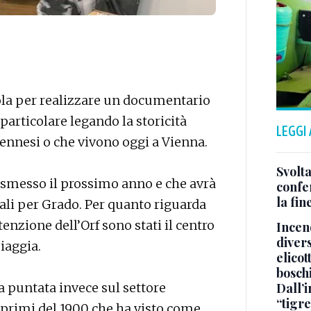
’Isola per realizzare un documentario
particolare legando la storicità
LEGGI
iennesi o che vivono oggi a Vienna.
Svolta
smesso il prossimo anno e che avrà
confer
la fin
ali per Grado. Per quanto riguarda
enzione dell’Orf sono stati il centro
Incend
divers
piaggia.
elicot
bosch
ta puntata invece sul settore
Dall’
“tigre
i primi del 1900 che ha visto come