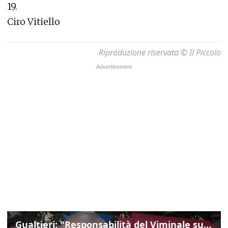
19.
Ciro Vitiello
Riproduzione riservata © Il Piccolo
Gualtieri: "Responsabilità del Viminale su Spin Time? La posizione dei partiti è nota"