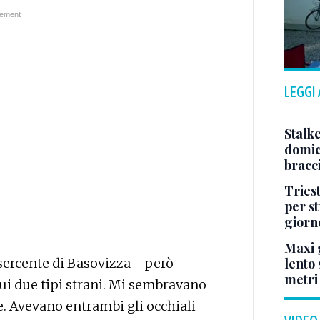
LEGGI
Stalke
domici
bracci
Tries
per s
giorn
Maxi g
sercente di Basovizza - però
lento 
metri
qui due tipi strani. Mi sembravano
ne. Avevano entrambi gli occhiali