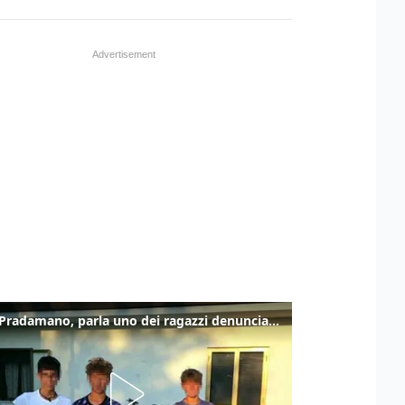
Caso Pradamano, parla uno dei ragazzi denunciati per la limonata: "Volevo anche aiutare i miei"