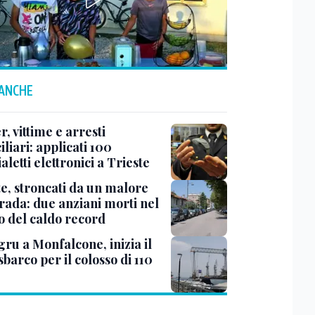
 ANCHE
r, vittime e arresti
liari: applicati 100
aletti elettronici a Trieste
te, stroncati da un malore
trada: due anziani morti nel
o del caldo record
ru a Monfalcone, inizia il
sbarco per il colosso di 110