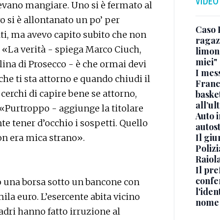
VIDEO
evano mangiare. Uno si è fermato al
o si è allontanato un po’ per
Caso 
ati, ma avevo capito subito che non
ragaz
 «La verità - spiega Marco Ciuch,
limona
miei"
olina di Prosecco - è che ormai devi
I mes
che ti sta attorno e quando chiudi il
Franc
 cerchi di capire bene se attorno,
basket
all’ul
 «Purtroppo - aggiunge la titolare
Auto 
nte tener d’occhio i sospetti. Quello
autos
Il gi
on era mica strano».
Polizi
Raiola
Il pre
confe
ubò una borsa sotto un bancone con
l'iden
mila euro. L’esercente abita vicino
nome
 ladri hanno fatto irruzione al