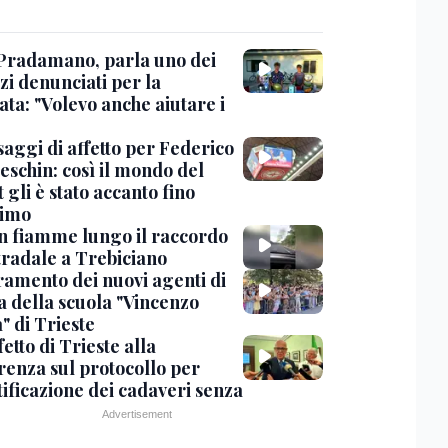
Pradamano, parla uno dei
zi denunciati per la
ta: "Volevo anche aiutare i
saggi di affetto per Federico
eschin: così il mondo del
 gli è stato accanto fino
timo
in fiamme lungo il raccordo
tradale a Trebiciano
uramento dei nuovi agenti di
a della scuola "Vincenzo
" di Trieste
fetto di Trieste alla
renza sul protocollo per
tificazione dei cadaveri senza