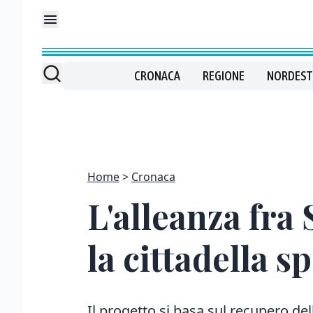
CRONACA
REGIONE
NORDEST
Home
Cronaca
L'alleanza fra
la cittadella s
Il progetto si basa sul recupero dell