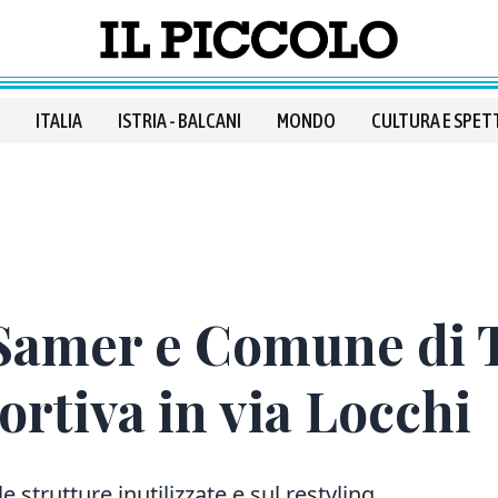
ITALIA
ISTRIA - BALCANI
MONDO
CULTURA E SPET
 Samer e Comune di T
portiva in via Locchi
e strutture inutilizzate e sul restyling