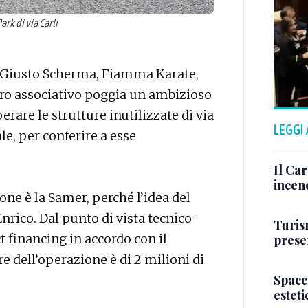
ark di via Carli
n Giusto Scherma, Fiamma Karate,
ero associativo poggia un ambizioso
rare le strutture inutilizzate di via
LEGGI
ale, per conferire a esse
Il Ca
incen
ione è la Samer, perché l’idea del
Enrico. Dal punto di vista tecnico-
Turis
t financing in accordo con il
presen
re dell’operazione è di 2 milioni di
Spacc
esteti