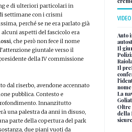
crem
g e di ulteriori particolari in
di settimane con i crismi
VIDEO
vissima, perché se ne era parlato già
alcuni aspetti del fascicolo era
Auto 
Rossi
, che però non fece il nome
autos
Il gi
 l’attenzione giuntale verso il
Polizi
 presidente della IV commissione
Raiola
Il pre
confe
l'iden
cito dal riserbo, avendone accennato
nome
La na
ione pubblica. Contesto e
Golia
ofondimento. Innanzitutto
Oltre
à una palestra da anni in disuso,
della
sicur
 una parte della copertura del park
 sostanza, due piani vuoti da