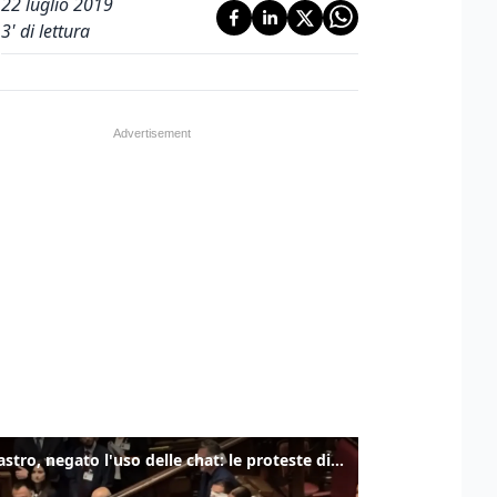
22 luglio 2019
3
' di lettura
Delmastro, negato l'uso delle chat: le proteste di Avs e M5s