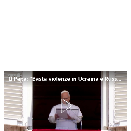
Il Papa: "Basta violenze in Ucraina e Russia, spazio a diplomazia"