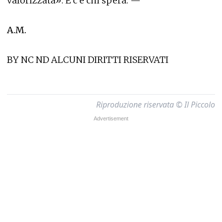
valorizzata». E c’è chi spera. —
A.M.
BY NC ND ALCUNI DIRITTI RISERVATI
Riproduzione riservata © Il Piccolo