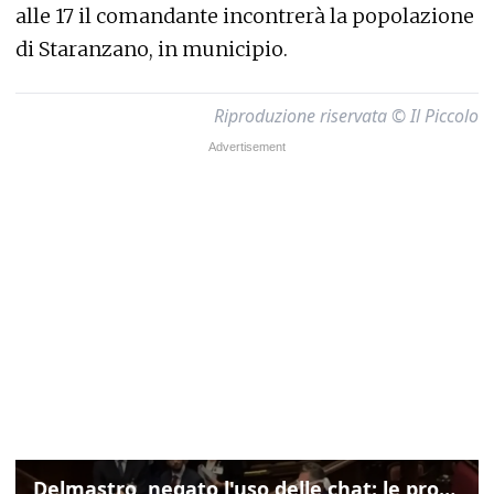
alle 17 il comandante incontrerà la popolazione
di Staranzano, in municipio.
Riproduzione riservata © Il Piccolo
Delmastro, negato l'uso delle chat: le proteste di Avs e M5s