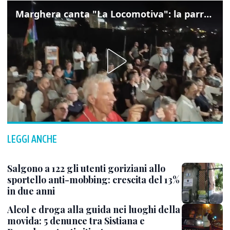
Marghera canta "La Locomotiva": la parrocchia della Cita ricorda Guccini
LEGGI ANCHE
Salgono a 122 gli utenti goriziani allo
sportello anti-mobbing: crescita del 13%
in due anni
Alcol e droga alla guida nei luoghi della
movida: 5 denunce tra Sistiana e