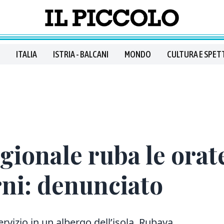
ITALIA
ISTRIA - BALCANI
MONDO
CULTURA E SPET
gionale ruba le orat
rni: denunciato
vizio in un albergo dell’isola. Rubava