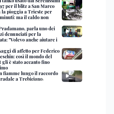
l tanko usato dai Serenissimi
97 per il blitz a San Marco
 la pioggia a Trieste per
minuti: ma il caldo non
Pradamano, parla uno dei
zi denunciati per la
ta: "Volevo anche aiutare i
saggi di affetto per Federico
eschin: così il mondo del
 gli è stato accanto fino
timo
in fiamme lungo il raccordo
tradale a Trebiciano