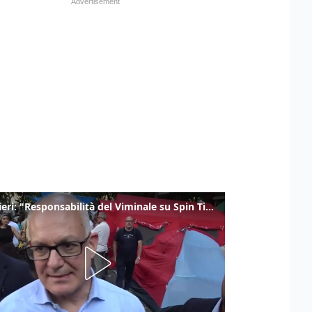
Gualtieri: "Responsabilità del Viminale su Spin Time? La posizione dei partiti è nota"