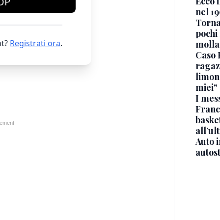
Ecco i
OP
nel 19
Torna
pochi 
t?
Registrati ora
.
molla
Caso 
ragaz
limona
miei"
I mes
Franc
basket
all’ul
Auto 
autos