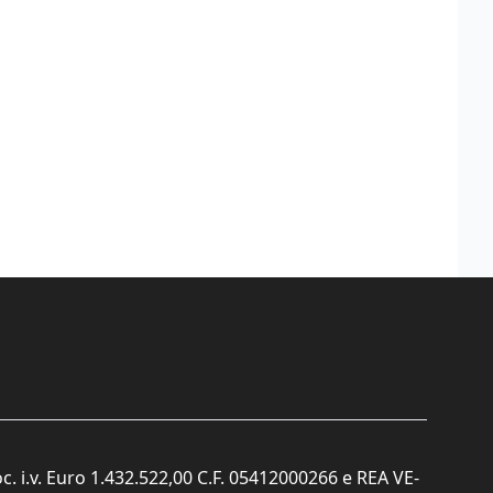
c. i.v. Euro 1.432.522,00 C.F. 05412000266 e REA VE-