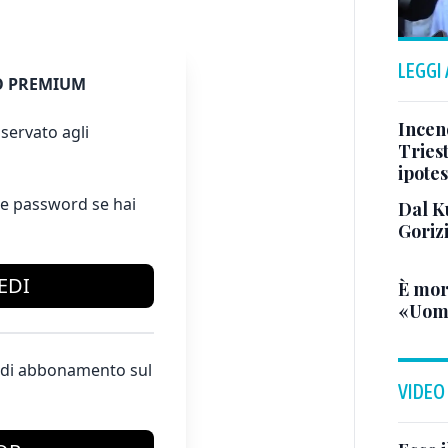
LEGGI
 PREMIUM
Incend
servato agli
Triest
ipotes
e password se hai
Dal K
Goriz
EDI
È mor
«Uomo
te di abbonamento sul
VIDEO