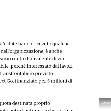
est’estate hanno ricevuto qualche
 nell’organizzazione, è anche
ssimo centro Polivalente di via
ile, perché interessato dai lavori
transfrontaliero previsto
ect Go, finanziato per 5 milioni di
quota destinata proprio
onto entro l’autunno e che sarà nei