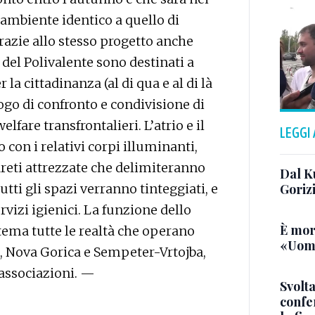
l’ambiente identico a quello di
azie allo stesso progetto anche
 del Polivalente sono destinati a
la cittadinanza (al di qua e al di là
ogo di confronto e condivisione di
elfare transfrontalieri. L’atrio e il
LEGGI
 con i relativi corpi illuminanti,
reti attrezzate che delimiteranno
Dal K
utti gli spazi verranno tinteggiati, e
Goriz
rvizi igienici. La funzione dello
È mor
stema tutte le realtà che operano
«Uomo
a, Nova Gorica e Sempeter-Vrtojba,
e associazioni. —
Svolta
confer