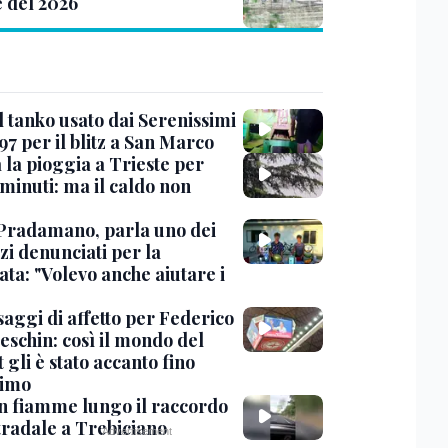
e del 2026
l tanko usato dai Serenissimi
97 per il blitz a San Marco
 la pioggia a Trieste per
minuti: ma il caldo non
Pradamano, parla uno dei
zi denunciati per la
ta: "Volevo anche aiutare i
saggi di affetto per Federico
eschin: così il mondo del
 gli è stato accanto fino
timo
in fiamme lungo il raccordo
tradale a Trebiciano