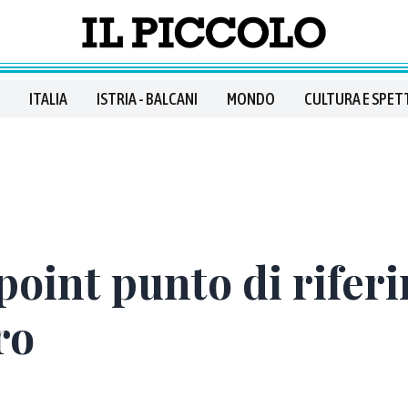
ITALIA
ISTRIA - BALCANI
MONDO
CULTURA E SPET
opoint punto di rife
ro