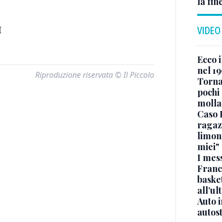
la fin
I
VIDEO
Ecco i
nel 19
Riproduzione riservata © Il Piccolo
Torna
pochi 
molla
Caso 
ragaz
limona
miei"
I mes
Franc
basket
all’ul
Auto 
autos