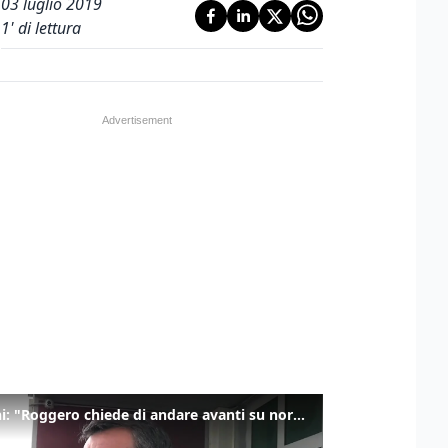
03 luglio 2019
1
' di lettura
Salvini: "Roggero chiede di andare avanti su norma anti-risarcimenti"