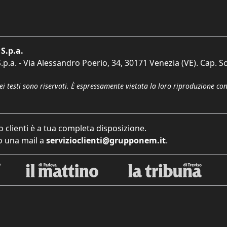
S.p.a.
p.a. - Via Alessandro Poerio, 34, 30171 Venezia (VE). Cap. So
dei testi sono riservati. È espressamente vietata la loro riproduzione co
o clienti è a tua completa disposizione.
 una mail a
servizioclienti@grupponem.it
.