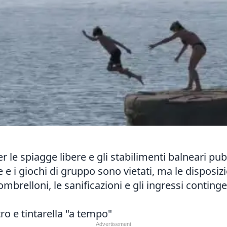
 le spiagge libere e gli stabilimenti balneari pubbl
 i giochi di gruppo sono vietati, ma le disposizi
relloni, le sanificazioni e gli ingressi continge
o e tintarella "a tempo"