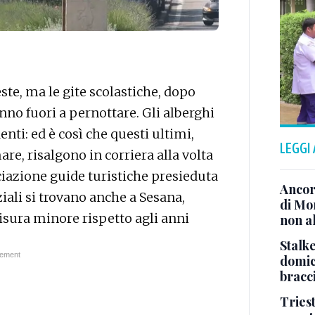
ieste, ma le gite scolastiche, dopo
anno fuori a pernottare. Gli alberghi
enti: ed è così che questi ultimi,
LEGGI
re, risalgono in corriera alla volta
ciazione guide turistiche presieduta
Ancor
iali si trovano anche a Sesana,
di Mo
isura minore rispetto agli anni
non al
Stalke
domici
bracci
Tries