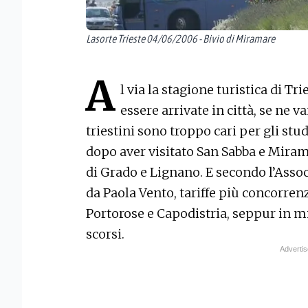
Lasorte Trieste 04/06/2006 - Bivio di Miramare
A
l via la stagione turistica di Tr
essere arrivate in città, se ne v
triestini sono troppo cari per gli stud
dopo aver visitato San Sabba e Mirama
di Grado e Lignano. E secondo l’Asso
da Paola Vento, tariffe più concorrenz
Portorose e Capodistria, seppur in m
scorsi.