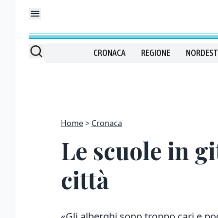
CRONACA
REGIONE
NORDEST
Home
Cronaca
Le scuole in g
città
«Gli alberghi sono troppo cari e p