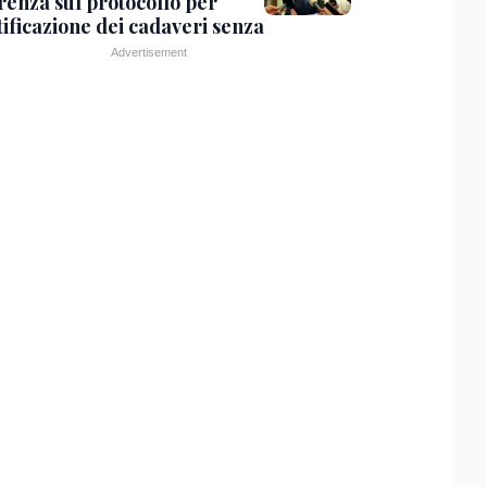
renza sul protocollo per
tificazione dei cadaveri senza