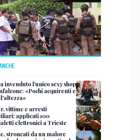
 ANCHE
a invenduto l’unico sexy shop
nfalcone: «Pochi acquirenti e
l’altezza»
r, vittime e arresti
liari: applicati 100
aletti elettronici a Trieste
te, stroncati da un malore