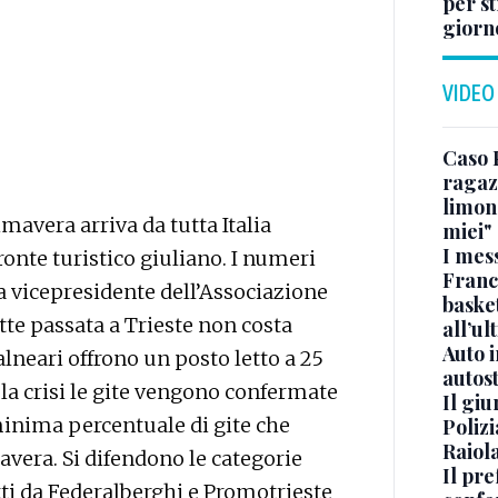
per s
giorn
VIDEO
Caso 
ragaz
limona
rimavera arriva da tutta Italia
miei"
I mes
ronte turistico giuliano. I numeri
Franc
la vicepresidente dell’Associazione
basket
tte passata a Trieste non costa
all’ul
Auto 
alneari offrono un posto letto a 25
autos
n la crisi le gite vengono confermate
Il gi
minima percentuale di gite che
Polizi
Raiola
vera. Si difendono le categorie
Il pre
tti da Federalberghi e Promotrieste