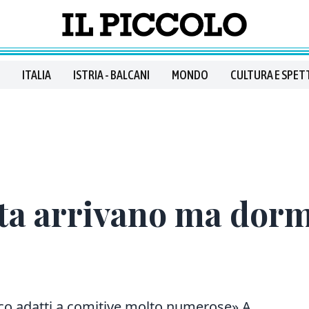
ITALIA
ISTRIA - BALCANI
MONDO
CULTURA E SPET
ita arrivano ma dor
oco adatti a comitive molto numerose» A