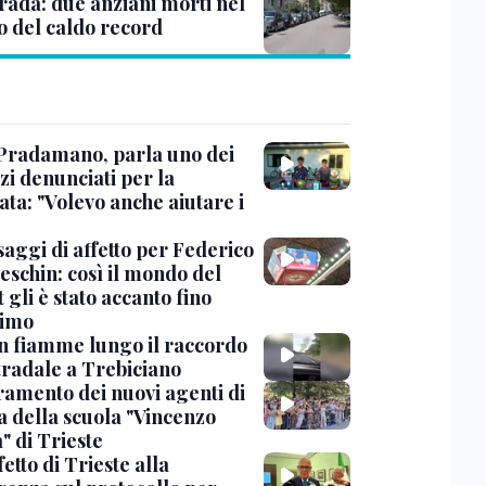
trada: due anziani morti nel
o del caldo record
Pradamano, parla uno dei
zi denunciati per la
ta: "Volevo anche aiutare i
saggi di affetto per Federico
eschin: così il mondo del
 gli è stato accanto fino
timo
in fiamme lungo il raccordo
tradale a Trebiciano
uramento dei nuovi agenti di
a della scuola "Vincenzo
" di Trieste
fetto di Trieste alla