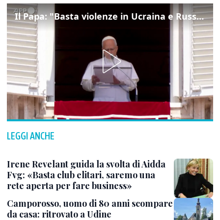
Il Papa: "Basta violenze in Ucraina e Russia, spazio a diplomazia"
LEGGI ANCHE
Irene Revelant guida la svolta di Aidda
Fvg: «Basta club elitari, saremo una
rete aperta per fare business»
Camporosso, uomo di 80 anni scompare
da casa: ritrovato a Udine