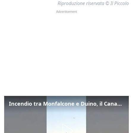
Riproduzione riservata © Il Piccolo
Incendio tra Monfalcone e Duino, il Canadair in azione per fermare le fiamme sul fronte dell’A4