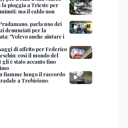
 la pioggia a Trieste per
minuti: ma il caldo non
Pradamano, parla uno dei
zi denunciati per la
ta: "Volevo anche aiutare i
saggi di affetto per Federico
eschin: così il mondo del
 gli è stato accanto fino
timo
in fiamme lungo il raccordo
tradale a Trebiciano