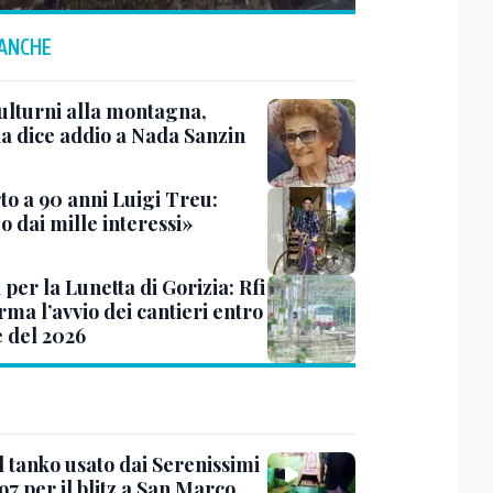
 ANCHE
ulturni alla montagna,
ia dice addio a Nada Sanzin
to a 90 anni Luigi Treu:
 dai mille interessi»
 per la Lunetta di Gorizia: Rfi
ma l’avvio dei cantieri entro
e del 2026
l tanko usato dai Serenissimi
97 per il blitz a San Marco