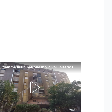
Udine, fiamme in un balcone in via Val Saisera: intervengono i pompieri