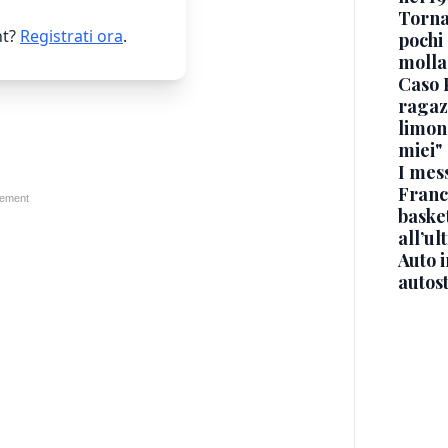
Torna
t?
Registrati ora
.
pochi 
molla
Caso 
ragaz
limona
miei"
I mes
Franc
basket
all’ul
Auto 
autos