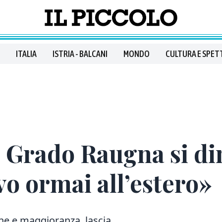
ITALIA
ISTRIA - BALCANI
MONDO
CULTURA E SPET
i Grado Raugna si di
vo ormai all’estero»
one e maggioranza, lascia