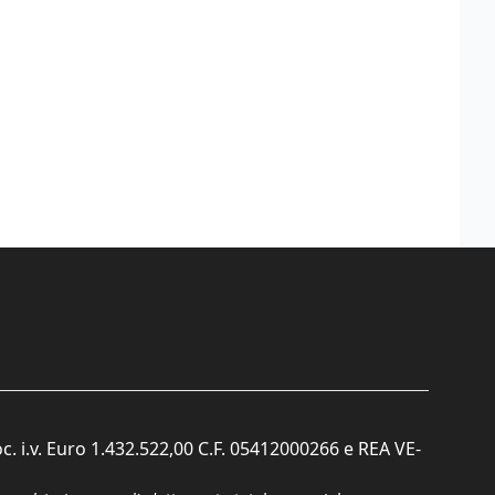
c. i.v. Euro 1.432.522,00 C.F. 05412000266 e REA VE-