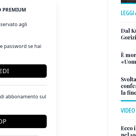
 PREMIUM
LEGGI
servato agli
Dal K
Goriz
e password se hai
È mor
«Uomo
EDI
Svolta
confer
la fin
te di abbonamento sul
VIDEO
OP
Ecco i
nel 19