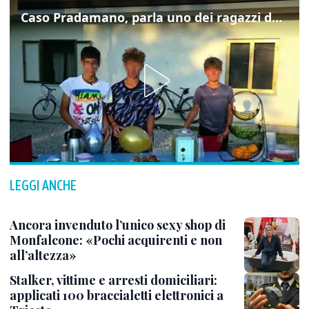
Caso Pradamano, parla uno dei ragazzi denunciati per la limonata: "Volevo anche aiutare i miei"
LEGGI ANCHE
Ancora invenduto l’unico sexy shop di
Monfalcone: «Pochi acquirenti e non
all’altezza»
Stalker, vittime e arresti domiciliari:
applicati 100 braccialetti elettronici a