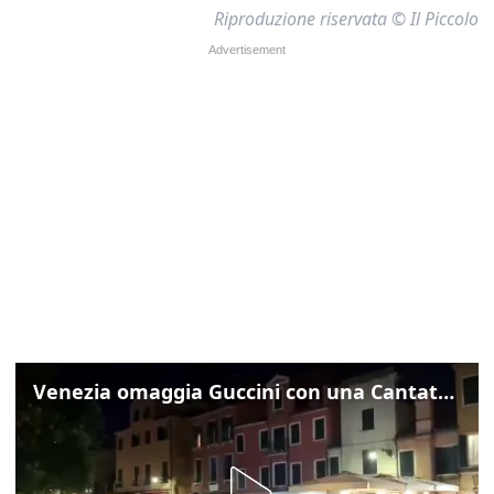
Riproduzione riservata © Il Piccolo
Venezia omaggia Guccini con una Cantata Anarchica in campo Santa Margherita