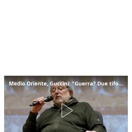
Medio Oriente, Guccini: "Guerra? Due tifoserie che si urlano contro e dimenticano vittime"