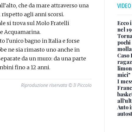
all’alto, che da mare attraverso una
VIDEO
 rispetto agli anni scorsi.
Ecco i
 si trova sul Molo Fratelli
nel 19
ale Acquamarina.
Torna
o l'unico bagno in Italia e forse
pochi 
molla
be ne sia rimasto uno anche in
Caso 
 separate da un muro: da una parte
ragaz
mbini fino a 12 anni.
limona
miei"
I mes
Riproduzione riservata © Il Piccolo
Franc
basket
all’ul
Auto 
autos