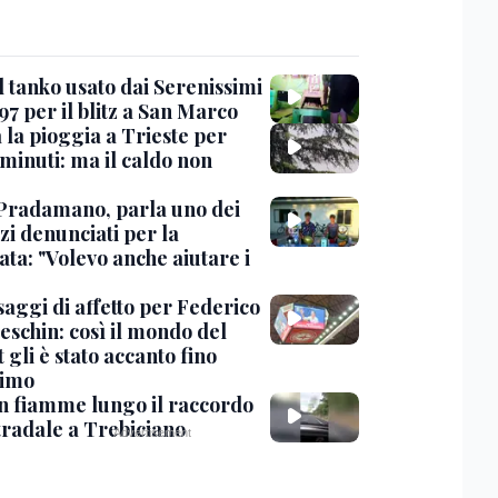
l tanko usato dai Serenissimi
97 per il blitz a San Marco
 la pioggia a Trieste per
minuti: ma il caldo non
Pradamano, parla uno dei
zi denunciati per la
ta: "Volevo anche aiutare i
saggi di affetto per Federico
eschin: così il mondo del
 gli è stato accanto fino
timo
in fiamme lungo il raccordo
tradale a Trebiciano