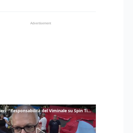
Gualtieri: "Responsabilità del Viminale su Spin Time? La posizione dei partiti è nota"