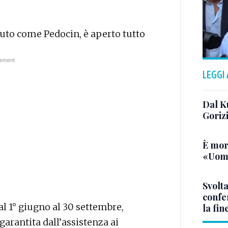
uto come Pedocin, è aperto tutto
LEGGI
Dal K
Goriz
È mor
«Uomo
Svolta
confer
l 1° giugno al 30 settembre,
la fin
garantita dall’assistenza ai