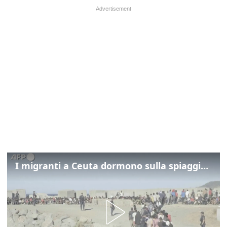
I migranti a Ceuta dormono sulla spiaggia: "Vogliamo entrare in Europa"