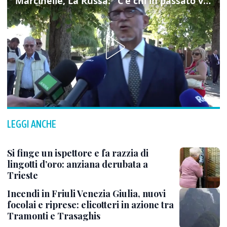
Marcinelle, La Russa: "C'è chi in passato voltava le spalle a Marcinelle"
LEGGI ANCHE
Si finge un ispettore e fa razzia di
lingotti d’oro: anziana derubata a
Trieste
Incendi in Friuli Venezia Giulia, nuovi
focolai e riprese: elicotteri in azione tra
Tramonti e Trasaghis