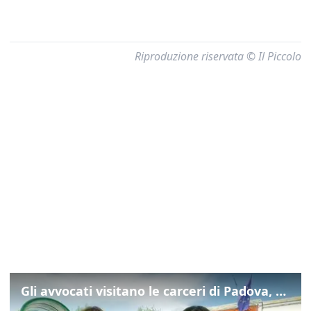
Riproduzione riservata © Il Piccolo
Gli avvocati visitano le carceri di Padova, ecco cosa hanno trovato