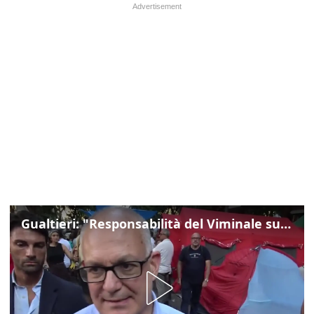
Gualtieri: "Responsabilità del Viminale su Spin Time? La posizione dei partiti è nota"