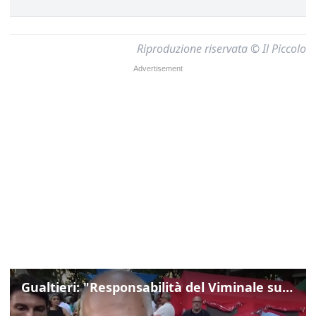
Riproduzione riservata © Il Piccolo
Gualtieri: "Responsabilità del Viminale su Spin Time? La posizione dei partiti è nota"