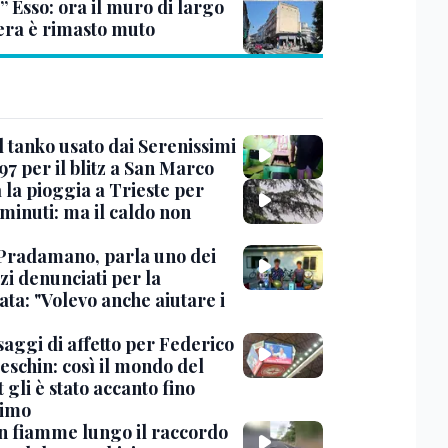
” Esso: ora il muro di largo
era è rimasto muto
l tanko usato dai Serenissimi
97 per il blitz a San Marco
 la pioggia a Trieste per
minuti: ma il caldo non
Pradamano, parla uno dei
zi denunciati per la
ta: "Volevo anche aiutare i
saggi di affetto per Federico
eschin: così il mondo del
 gli è stato accanto fino
timo
in fiamme lungo il raccordo