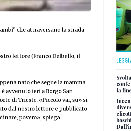
ambi” che attraversano la strada
tro lettore (Franco Delbello, il
LEGGI
Svolta
o appena nato che segue la mamma
confer
la fin
io è avvenuto ieri a Borgo San
orte di Trieste. «Piccolo vai, su» si
Incend
divers
ato dal nostro lettore e pubblicato
elicot
minare, povero», spiega
bosch
Dall’