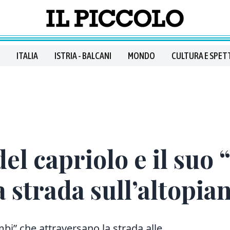
ITALIA
ISTRIA - BALCANI
MONDO
CULTURA E SPET
del capriolo e il suo
a strada sull’altopia
i” che attraversano la strada alle