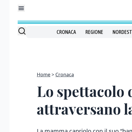
CRONACA
REGIONE
NORDEST
Home
Cronaca
Lo spettacolo 
attraversano l
La mamma capriolo con il suo “bamb