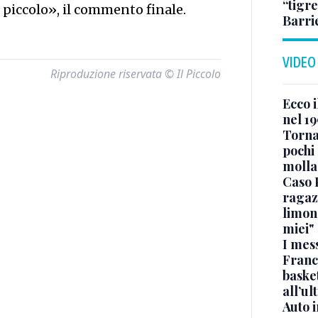
“tigre
e piccolo», il commento finale.
Barri
VIDEO
Riproduzione riservata © Il Piccolo
Ecco i
nel 19
Torna
pochi 
molla
Caso 
ragaz
limona
miei"
I mes
Franc
basket
all’ul
Auto 