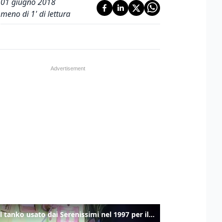
01 giugno 2018
meno di 1' di lettura
Ecco il tanko usato dai Serenissimi nel 1997 per il blitz a San Marco