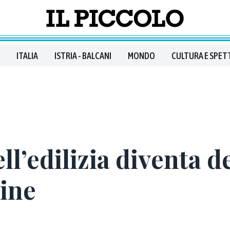
ITALIA
ISTRIA - BALCANI
MONDO
CULTURA E SPET
ll’edilizia diventa d
line