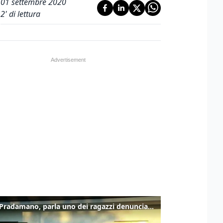
01 settembre 2020
2
' di lettura
Caso Pradamano, parla uno dei ragazzi denunciati per la limonata: "Volevo anche aiutare i miei"