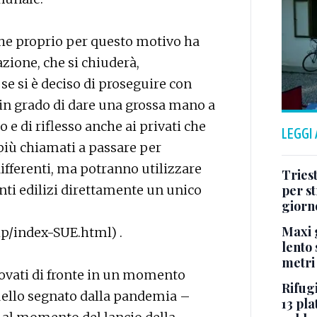
che proprio per questo motivo ha
zione, che si chiuderà,
se si è deciso di proseguire con
 in grado di dare una grossa mano a
io e di riflesso anche ai privati che
LEGGI
più chiamati a passare per
ifferenti, ma potranno utilizzare
Tries
enti edilizi direttamente un unico
per s
giorn
Maxi g
hp/index-SUE.html) .
lento 
metri
rovati di fronte in un momento
Rifugi
uello segnato dalla pandemia –
13 pla