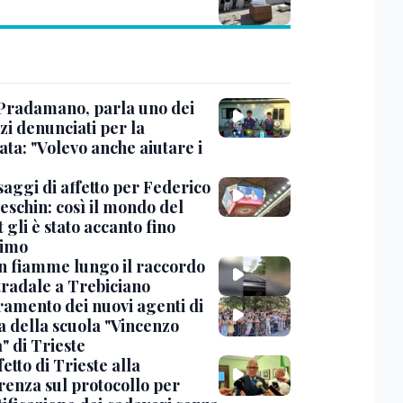
Pradamano, parla uno dei
zi denunciati per la
ta: "Volevo anche aiutare i
saggi di affetto per Federico
eschin: così il mondo del
 gli è stato accanto fino
timo
in fiamme lungo il raccordo
tradale a Trebiciano
uramento dei nuovi agenti di
a della scuola "Vincenzo
" di Trieste
fetto di Trieste alla
renza sul protocollo per