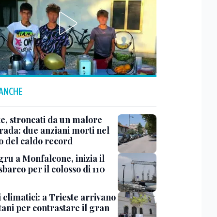
 ANCHE
te, stroncati da un malore
trada: due anziani morti nel
o del caldo record
ru a Monfalcone, inizia il
sbarco per il colosso di 110
 climatici: a Trieste arrivano
tani per contrastare il gran