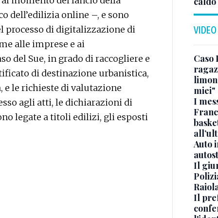
a al momento del lancio della
caldo
 dell’edilizia online –, e sono
l processo di digitalizzazione di
VIDEO
come alle imprese e ai
Caso 
aso del Sue, in grado di raccogliere e
ragaz
tificato di destinazione urbanistica,
limona
, e le richieste di valutazione
miei"
I mes
sso agli atti, le dichiarazioni di
Franc
 legate a titoli edilizi, gli esposti
basket
all’ul
Auto 
autos
Il gi
Polizi
Raiola
Il pre
confe