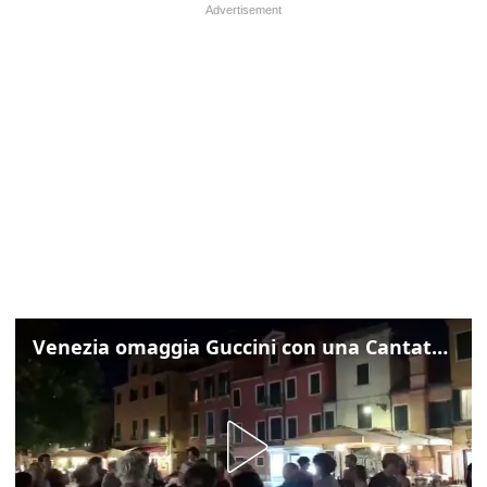
Venezia omaggia Guccini con una Cantata Anarchica in campo Santa Margherita