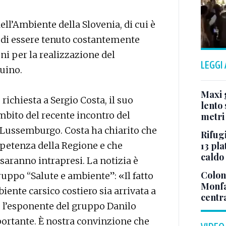
ell’Ambiente della Slovenia, di cui è
o di essere tenuto costantemente
ni per la realizzazione del
LEGGI
Duino.
Maxi g
 richiesta a Sergio Costa, il suo
lento 
mbito del recente incontro del
metri
 Lussemburgo. Costa ha chiarito che
Rifugi
13 pla
mpetenza della Regione e che
caldo
 saranno intrapresi. La notizia è
Colonn
ruppo “Salute e ambiente”: «Il fatto
Monfa
biente carsico costiero sia arrivata a
centr
o l’esponente del gruppo Danilo
ortante. È nostra convinzione che