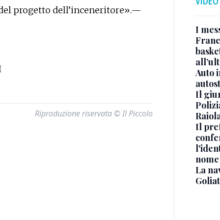
VIDEO
del progetto dell’inceneritore».—
I mes
Franc
basket
all’ul
I
Auto 
autos
Il gi
Polizi
Riproduzione riservata © Il Piccolo
Raiola
Il pre
confe
l'iden
nome
La na
Golia