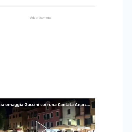
Venezia omaggia Guccini con una Cantata Anarchica in campo Santa Margherita