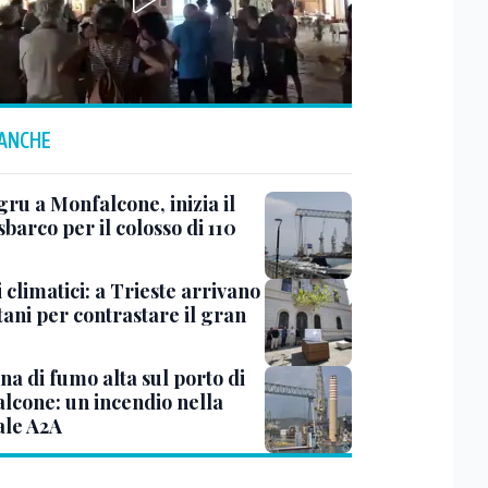
 ANCHE
ru a Monfalcone, inizia il
sbarco per il colosso di 110
 climatici: a Trieste arrivano
tani per contrastare il gran
a di fumo alta sul porto di
lcone: un incendio nella
ale A2A