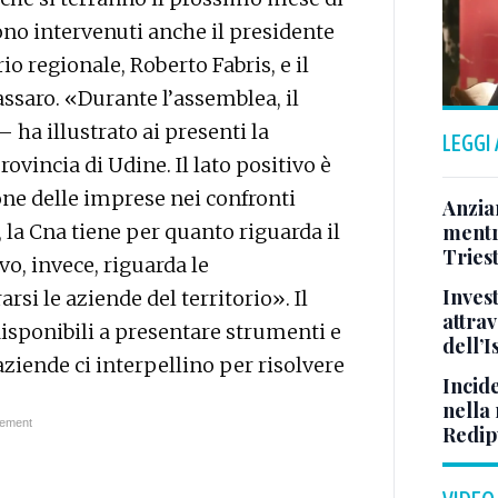
no intervenuti anche il presidente
io regionale, Roberto Fabris, e il
ssaro. «Durante l’assemblea, il
ha illustrato ai presenti la
LEGGI
ovincia di Udine. Il lato positivo è
ione delle imprese nei confronti
Anzia
 la Cna tiene per quanto riguarda il
mentr
Triest
vo, invece, riguarda le
Inves
si le aziende del territorio». Il
attrav
isponibili a presentare strumenti e
dell’
aziende ci interpellino per risolvere
Incid
nella 
Redipu