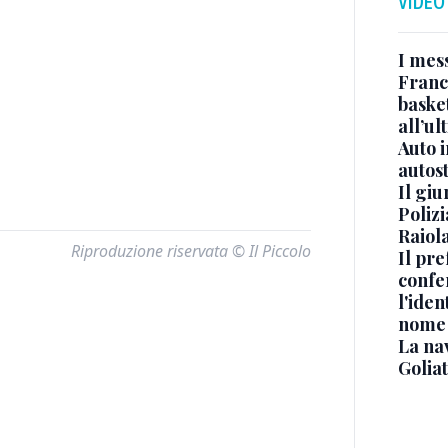
VIDEO
I mes
Franc
basket
all’ul
Auto 
autos
Il gi
Polizi
Raiola
Riproduzione riservata © Il Piccolo
Il pre
confe
l'iden
nome
La na
Golia