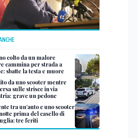
 ANCHE
no colto da un malore
e cammina per strada a
e: sbatte la testa e muore
tito da uno scooter mentre
ersa sulle strisce in via
Istria: grave un pedone
ente tra un’auto e uno scooter
notte prima del casello di
glia: tre feriti