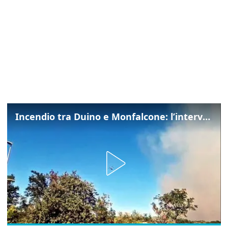
Incendio tra Duino e Monfalcone: l’intervento dei vigili del fuoco