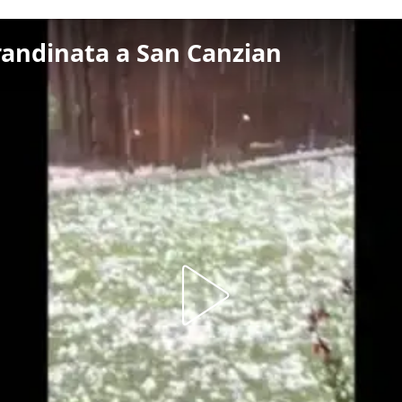
randinata a San Canzian