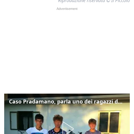
Riproduzione riservata © Il Piccolo
Caso Pradamano, parla uno dei ragazzi denunciati per la limonata: "Volevo anche aiutare i miei"