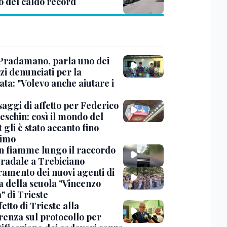
o del caldo record
Pradamano, parla uno dei
zi denunciati per la
ta: "Volevo anche aiutare i
saggi di affetto per Federico
eschin: così il mondo del
 gli è stato accanto fino
timo
in fiamme lungo il raccordo
tradale a Trebiciano
uramento dei nuovi agenti di
a della scuola "Vincenzo
" di Trieste
fetto di Trieste alla
renza sul protocollo per