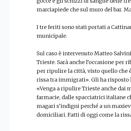
gocce e gli schizzi di sangue delle tr
marciapiede che sul muro del bar. Ma 
I tre feriti sono stati portati a Catti
municipale.
Sul caso è intervenuto Matteo Salvin
Trieste. Sarà anche l’occasione per 
per ripulire la città, visto quello che
rissa tra immigrati». Gli ha risposto
«Venga a ripulire Trieste anche dai m
farmacie, dalle spacciatrici italiane 
magari s’indigni perché a un maxievas
domiciliari. Fatti di oggi come la riss