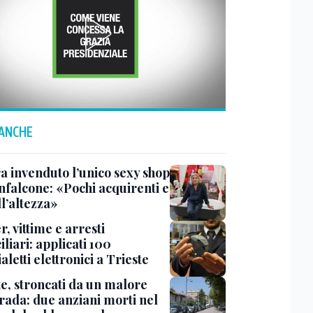
 ANCHE
a invenduto l’unico sexy shop
nfalcone: «Pochi acquirenti e
l’altezza»
r, vittime e arresti
liari: applicati 100
aletti elettronici a Trieste
te, stroncati da un malore
trada: due anziani morti nel