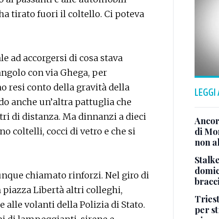
 tirato fuori il coltello. Ci poteva
ale ad accorgersi di cosa stava
’angolo con via Ghega, per
 resi conto della gravità della
LEGGI
do anche un’altra pattuglia che
ri di distanza. Ma dinnanzi a dieci
Ancor
coltelli, cocci di vetro e che si
di Mo
non al
Stalke
domici
nque chiamato rinforzi. Nel giro di
bracci
piazza Libertà altri colleghi,
Tries
 alle volanti della Polizia di Stato.
per s