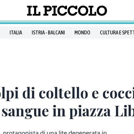
ITALIA
ISTRIA - BALCANI
MONDO
CULTURA E SPET
lpi di coltello e cocc
sangue in piazza Li
, protagonista di una lite degenerata in