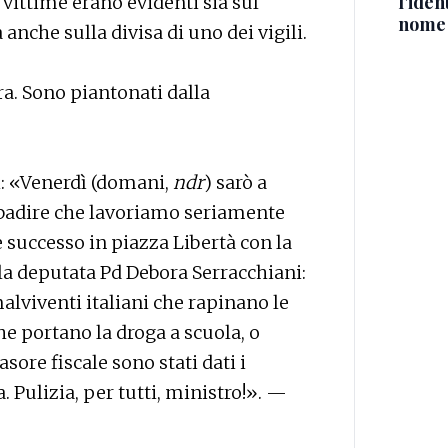
l'iden
e vittime erano evidenti sia sul
nome
anche sulla divisa di uno dei vigili.
nara. Sono piantonati dalla
i: «Venerdì (domani,
ndr
) sarò a
ribadire che lavoriamo seriamente
 è successo in piazza Libertà con la
 la deputata Pd Debora Serracchiani:
alviventi italiani che rapinano le
che portano la droga a scuola, o
ore fiscale sono stati dati i
a. Pulizia, per tutti, ministro!». —