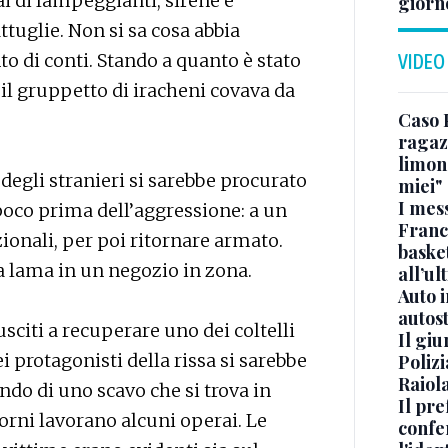
ai di lampeggianti, sirene e
giorn
uglie. Non si sa cosa abbia
to di conti. Stando a quanto è stato
VIDEO
 il gruppetto di iracheni covava da
Caso 
ragaz
limona
 degli stranieri si sarebbe procurato
miei"
I mes
 poco prima dell’aggressione: a un
Franc
ionali, per poi ritornare armato.
basket
a lama in un negozio in zona.
all’ul
Auto 
autos
usciti a recuperare uno dei coltelli
Il gi
i protagonisti della rissa si sarebbe
Polizi
Raiola
ndo di uno scavo che si trova in
Il pre
iorni lavorano alcuni operai. Le
confe