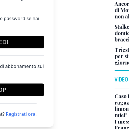
Ancor
di Mo
non al
e password se hai
Stalke
domici
bracci
EDI
Tries
per s
giorn
te di abbonamento sul
VIDEO
OP
Caso 
ragaz
limona
t?
Registrati ora
.
miei"
I mes
Franc