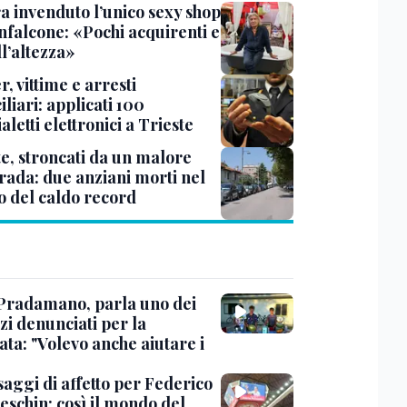
a invenduto l’unico sexy shop
nfalcone: «Pochi acquirenti e
l’altezza»
r, vittime e arresti
liari: applicati 100
aletti elettronici a Trieste
te, stroncati da un malore
trada: due anziani morti nel
o del caldo record
Pradamano, parla uno dei
zi denunciati per la
ta: "Volevo anche aiutare i
saggi di affetto per Federico
eschin: così il mondo del