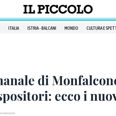
ITALIA
ISTRIA - BALCANI
MONDO
CULTURA E SPET
manale di Monfalcone
positori: ecco i nuov