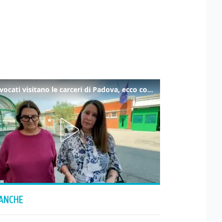
Gli avvocati visitano le carceri di Padova, ecco cosa hanno trovato
 ANCHE