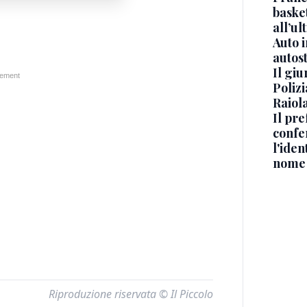
basket
all’ul
Auto 
autos
Il gi
Polizi
Raiola
Il pre
confe
l'iden
nome
Riproduzione riservata © Il Piccolo